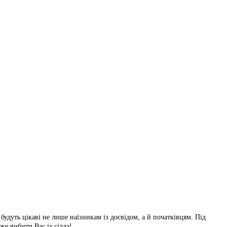
удуть цікаві не лише наїзникам із досвідом, а й початківцям. Під
же вибити Вас із сідла!