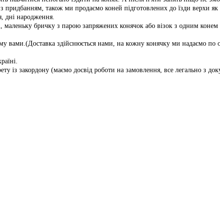
 придбанням, також ми продаємо коней підготовлених до їзди верхи як д
я, дні народження.
ні, маленьку бричку з парою запряжених конячок або візок з одним коне
ому вами.(Доставка здійснюється нами, на кожну конячку ми надаємо по 
раїні.
ту із закордону (маємо досвід роботи на замовлення, все легально з до