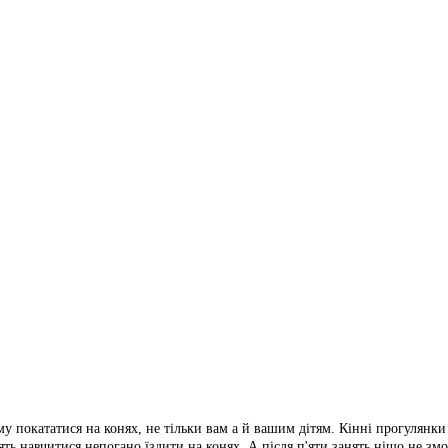
 покататися на конях, не тільки вам а й вашим дітям. Кінні прогулянки б
ть навчитися непогано їздити на конях. А після п'яти занять ніщо не змо