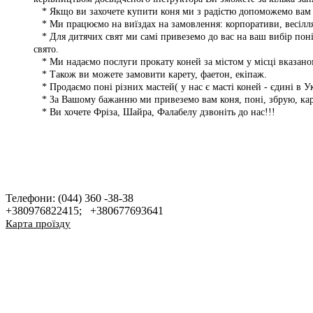
* Якщо ви захочете купити коня ми з радістю допоможемо вам з
* Ми працюємо на виїздах на замовлення: корпоративи, весілл
* Для дитячих свят ми самі привеземо до вас на ваш вибір по
свято.
* Ми надаємо послуги прокату коней за містом у місці вказан
* Також ви можете замовити карету, фаетон, екіпаж.
* Продаємо поні різних мастей( у нас є масті коней - єдині в Ук
* За Вашому бажанню ми привеземо вам коня, поні, збрую, каре
* Ви хочете Фріза, Шайра, Фалабелу дзвоніть до нас!!!
Телефони: (044) 360 -38-38
+380976822415; +380677693641
Карта проїзду