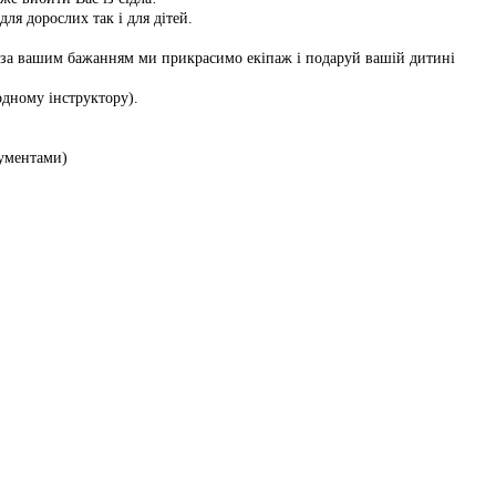
ля дорослих так і для дітей.
м за вашим бажанням ми прикрасимо екіпаж і подаруй вашій дитині
одному інструктору).
кументами)