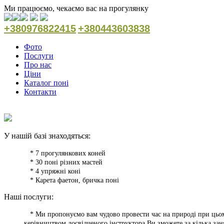
Ми працюємо, чекаємо вас на прогулянку
+380976822415
+380443603838
Фото
Послуги
Про нас
Ціни
Каталог поні
Контакти
У нашій базі знаходяться:
* 7 прогулянкових коней
* 30 поні різних мастей
* 4 упряжні коні
* Карета фаетон, бричка поні
Наші послуги:
* Ми пропонуємо вам чудово провести час на природі при цьому
керівництвом досвідченого інструктора Ви зможете за кілька заня