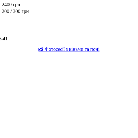
2400 грн
200 / 300 грн
6-41
📸 Фотосесії з кіньми та поні