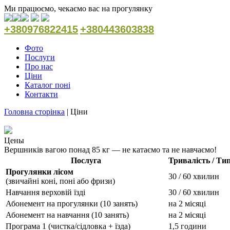
Ми працюємо, чекаємо вас на прогулянку
+380976822415
+380443603838
Фото
Послуги
Про нас
Ціни
Каталог поні
Контакти
Головна сторінка
|
Ціни
Цены
Вершників вагою понад 85 кг — не катаємо та не навчаємо!
Послуга
Тривалість / Ти
Прогулянки лісом
30 / 60 хвилин
(звичайні коні, поні або фризи)
Навчання верховій їзді
30 / 60 хвилин
Абонемент на прогулянки (10 занять)
на 2 місяці
Абонемент на навчання (10 занять)
на 2 місяці
Програма 1 (чистка/сідловка + їзда)
1,5 години