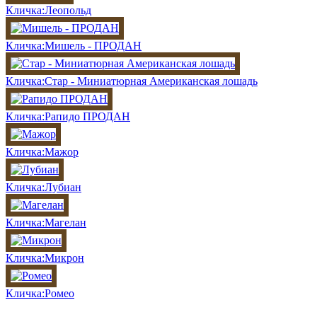
Кличка:Леопольд
Кличка:Мишель - ПРОДАН
Кличка:Стар - Миниатюрная Американская лошадь
Кличка:Рапидо ПРОДАН
Кличка:Мажор
Кличка:Лубиан
Кличка:Магелан
Кличка:Микрон
Кличка:Ромео